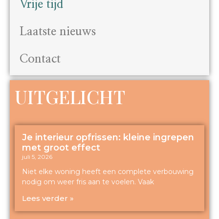
Vrije tijd
Laatste nieuws
Contact
UITGELICHT
Je interieur opfrissen: kleine ingrepen
met groot effect
juli 5, 2026
Niet elke woning heeft een complete verbouwing
nodig om weer fris aan te voelen. Vaak
Lees verder »